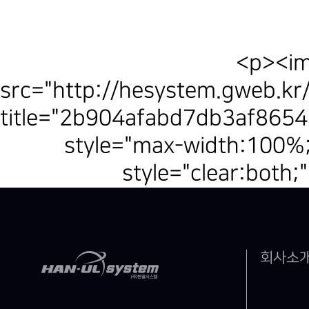
<p><i
src="
http://hesystem.gweb.k
title="2b904afabd7db3af86
style="max-width:100%;
style="clear:both
회사소